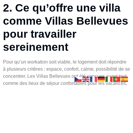
2. Ce qu’offre une villa
comme Villas Bellevues
pour travailler
sereinement
Pour qu’un workation soit viable, le logement doit répondre
à plusieurs critères : espace, confort, calme, possibilité de se
concentrer. Les Villas Bellevues ont été conçues avant tout
comme des lieux de séjour confortables pour les vacances,
mais leurs caractéristiques se prêtent très bien au télétravail.
Les villas disposent de plusieurs pièces, réparties sur un ou
plusieurs niveaux, permettant de dédier un coin bureau à
l’écart des espaces de vie les plus fréquentés. On peut par
exemple installer un bureau dans une chambre, sur une
mezzanine ou dans un coin du séjour, tout en conservant