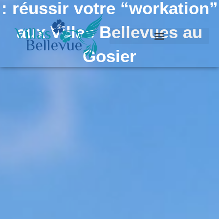
: réussir votre “workation”
aux Villas Bellevues au
Gosier